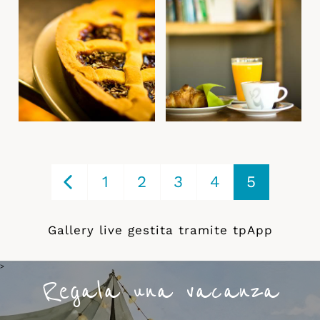
1
2
3
4
5
Gallery live gestita tramite
tpApp
>
Regala una vacanza