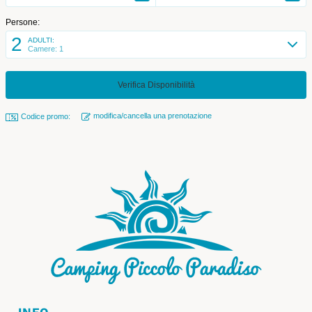
Persone:
2
ADULTI:
Camere: 1
modifica/cancella una prenotazione
Codice promo: