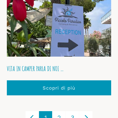
VITA IN CAMPER PARLA DI NOI …
Scopri di più
1
2
3